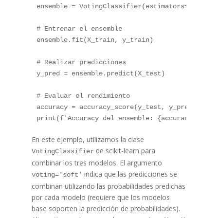
ensemble 
=
 VotingClassifier
(
estimators
=
[
(
'dt'
,
# Entrenar el ensemble
ensemble
.
fit
(
X_train
,
 y_train
)
# Realizar predicciones
y_pred 
=
 ensemble
.
predict
(
X_test
)
# Evaluar el rendimiento
accuracy 
=
 accuracy_score
(
y_test
,
 y_pred
)
print
(
f'Accuracy del ensemble: 
{
accuracy
}
'
)
En este ejemplo, utilizamos la clase
de scikit-learn para
VotingClassifier
combinar los tres modelos. El argumento
indica que las predicciones se
voting='soft'
combinan utilizando las probabilidades predichas
por cada modelo (requiere que los modelos
base soporten la predicción de probabilidades).