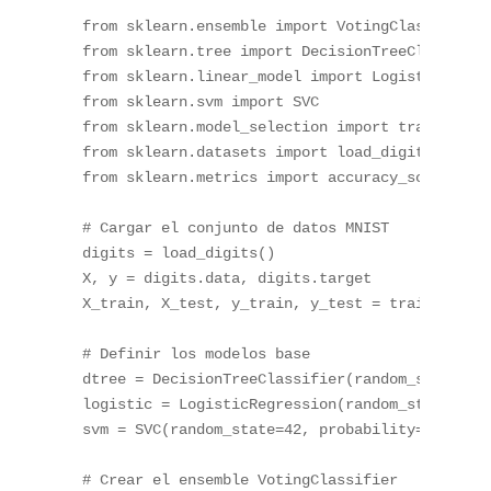
from
 sklearn
.
ensemble 
import
from
 sklearn
.
tree 
import
from
 sklearn
.
linear_model 
import
from
 sklearn
.
svm 
import
from
 sklearn
.
model_selection 
import
from
 sklearn
.
datasets 
import
from
 sklearn
.
metrics 
import
 accuracy_score

# Cargar el conjunto de datos MNIST
digits 
=
 load_digits
(
)
X
,
 y 
=
 digits
.
data
,
 digits
.
target

X_train
,
 X_test
,
 y_train
,
 y_test 
=
 train_test_
# Definir los modelos base
dtree 
=
 DecisionTreeClassifier
(
random_state
=
42
logistic 
=
 LogisticRegression
(
random_state
=
42
,
svm 
=
 SVC
(
random_state
=
42
,
 probability
=
True
)
# Crear el ensemble VotingClassifier