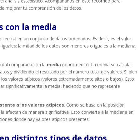
 el análisis estadístico. Acompáñanos en este recorrido para
de mejorar tu comprensión de los datos.
as con la media
n central en un conjunto de datos ordenados. Es decir, es el valor
s iguales: la mitad de los datos son menores o iguales a la mediana,
ntal compararla con la
media
(o promedio). La media se calcula
os y dividiendo el resultado por el número total de valores. Si bien
los valores atípicos (valores extremadamente altos o bajos). Esto
onar significativamente la media, haciendo que no represente
stente a los valores atípicos
. Como se basa en la posición
 la afectan de manera significativa. Esto convierte a la mediana en
ciones donde hay valores atípicos presentes.
en distintos tipos de datos