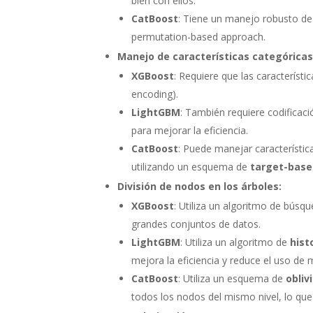
bien con ellos.
CatBoost
: Tiene un manejo robusto de
permutation-based approach.
Manejo de características categóricas
XGBoost
: Requiere que las característ
encoding).
LightGBM
: También requiere codificaci
para mejorar la eficiencia.
CatBoost
: Puede manejar característic
utilizando un esquema de
target-base
División de nodos en los árboles:
XGBoost
: Utiliza un algoritmo de búsq
grandes conjuntos de datos.
LightGBM
: Utiliza un algoritmo de
his
mejora la eficiencia y reduce el uso de
CatBoost
: Utiliza un esquema de
obliv
todos los nodos del mismo nivel, lo que