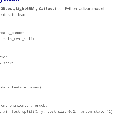
XGBoost, LightGBM y CatBoost
con Python. Utilizaremos el
er
de scikit-learn:
_score

=
data
.
feature_names
)
 entrenamiento y prueba
train_test_split
(
X
,
 y
,
 test_size
=
0.2
,
 random_state
=
42
)