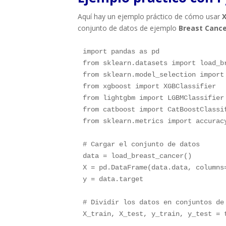
Aquí hay un ejemplo práctico de cómo usar
conjunto de datos de ejemplo
Breast Canc
import
 pandas 
as
from
 sklearn
.
datasets 
import
from
 sklearn
.
model_selection 
import
from
 xgboost 
import
from
 lightgbm 
import
from
 catboost 
import
from
 sklearn
.
metrics 
import
 accuracy
# Cargar el conjunto de datos
data 
=
 load_breast_cancer
(
)
X 
=
 pd
.
DataFrame
(
data
.
data
,
 columns
y 
=
 data
.
target

# Dividir los datos en conjuntos de
X_train
,
 X_test
,
 y_train
,
 y_test 
=
 