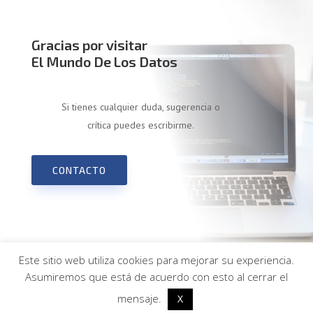
Gracias por visitar
El Mundo De Los Datos
Si tienes cualquier duda, sugerencia o
crítica puedes escribirme.
CONTACTO
Este sitio web utiliza cookies para mejorar su experiencia.
© EL MUNDO DE LOS DATOS · Todos los derechos
Asumiremos que está de acuerdo con esto al cerrar el
reservados |
AVISO LEGAL
|
POLÍTICA DE COOKIES
|
mensaje.
X
Diseño web
lavidaenunpixel.com