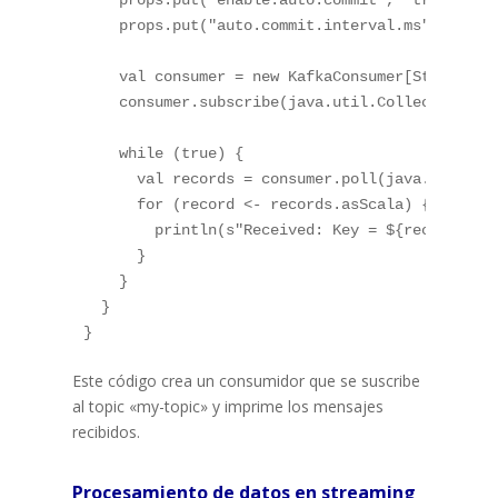
    props.put("auto.commit.interval.ms", "1000"
    val consumer = new KafkaConsumer[String, St
    consumer.subscribe(java.util.Collections.si
    while (true) {

      val records = consumer.poll(java.time.Dur
      for (record <- records.asScala) {

        println(s"Received: Key = ${record.key(
      }

    }

  }

Este código crea un consumidor que se suscribe
al topic «my-topic» y imprime los mensajes
recibidos.
Procesamiento de datos en streaming