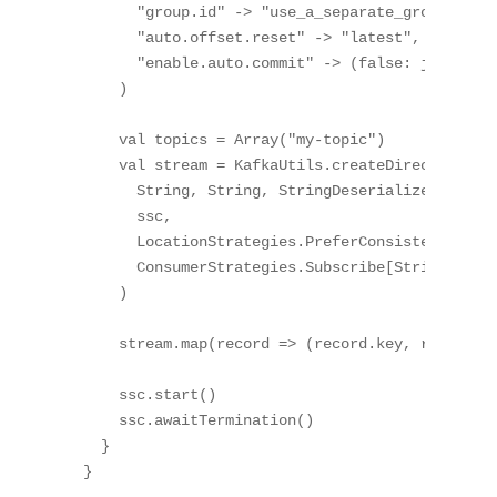
      "group.id" -> "use_a_separate_group_id_fo
      "auto.offset.reset" -> "latest",

      "enable.auto.commit" -> (false: java.lang
    )

    val topics = Array("my-topic")

    val stream = KafkaUtils.createDirectStream[
      String, String, StringDeserializer, Strin
      ssc,

      LocationStrategies.PreferConsistent,

      ConsumerStrategies.Subscribe[String, Stri
    )

    stream.map(record => (record.key, record.va
    ssc.start()

    ssc.awaitTermination()

  }
