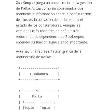
ZooKeeper
juega un papel crucial en la gestión
de Kafka. Actúa como un coordinador que
mantiene la información sobre la configuración
del cluster, la ubicación de los brokers y el
estado de los consumidores. Aunque las
versiones más recientes de Kafka están
reduciendo su dependencia de ZooKeeper,
entender su función sigue siendo importante.
Aquí hay una representación gráfica de la
arquitectura de Kafka:
+-------------------+

|     Producers     |

+--------+----------+

         |

+--------v----------+

|      Kafka        |

| +-----+ +-----+ |

| |Topic| |Topic| |
