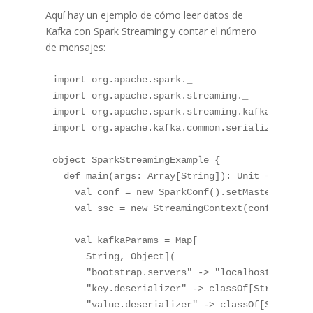
Aquí hay un ejemplo de cómo leer datos de
Kafka con Spark Streaming y contar el número
de mensajes:
import org.apache.spark._

import org.apache.spark.streaming._

import org.apache.spark.streaming.kafka010._

import org.apache.kafka.common.serialization.St
object SparkStreamingExample {

  def main(args: Array[String]): Unit = {

    val conf = new SparkConf().setMaster("local
    val ssc = new StreamingContext(conf, Second
    val kafkaParams = Map[

      String, Object](

      "bootstrap.servers" -> "localhost:9092",

      "key.deserializer" -> classOf[StringDeser
      "value.deserializer" -> classOf[StringDes