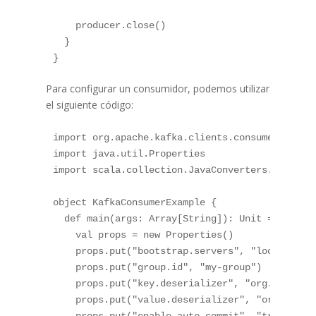
    producer.close()

  }

Para configurar un consumidor, podemos utilizar
el siguiente código:
import org.apache.kafka.clients.consumer._

import java.util.Properties

import scala.collection.JavaConverters._

object KafkaConsumerExample {

  def main(args: Array[String]): Unit = {

    val props = new Properties()

    props.put("bootstrap.servers", "localhost:9
    props.put("group.id", "my-group")

    props.put("key.deserializer", "org.apache.k
    props.put("value.deserializer", "org.apache
    props.put("enable.auto.commit", "true")
