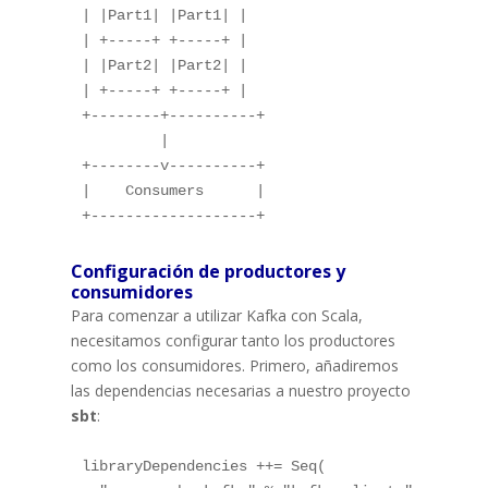
| |Part1| |Part1| |

| +-----+ +-----+ |

| |Part2| |Part2| |

| +-----+ +-----+ |

+--------+----------+

         |

+--------v----------+

|    Consumers      |

Configuración de productores y
consumidores
Para comenzar a utilizar Kafka con Scala,
necesitamos configurar tanto los productores
como los consumidores. Primero, añadiremos
las dependencias necesarias a nuestro proyecto
sbt
:
libraryDependencies ++= Seq(
