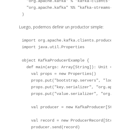
  "org.apache.kafka" % "kafka-clients" % "2.8.0
  "org.apache.kafka" %% "kafka-streams-scala" %
Luego, podemos definir un productor simple:
import org.apache.kafka.clients.producer._

import java.util.Properties

object KafkaProducerExample {

  def main(args: Array[String]): Unit = {

    val props = new Properties()

    props.put("bootstrap.servers", "localhost:9
    props.put("key.serializer", "org.apache.kaf
    props.put("value.serializer", "org.apache.k
    val producer = new KafkaProducer[String, St
    val record = new ProducerRecord[String, Str
    producer.send(record)
