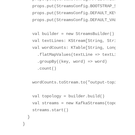
    props.put(StreamsConfig.BOOTSTRAP_SERVERS_C
    props.put(StreamsConfig.DEFAULT_KEY_SERDE_C
    props.put(StreamsConfig.DEFAULT_VALUE_SERDE
    val builder = new StreamsBuilder()

    val textLines: KStream[String, String] = bu
    val wordCounts: KTable[String, Long] = text
      .flatMapValues(textLine => textLine.toLow
      .groupBy((key, word) => word)

      .count()

    wordCounts.toStream.to("output-topic", Prod
    val topology = builder.build()

    val streams = new KafkaStreams(topology, pr
    streams.start()

  }
