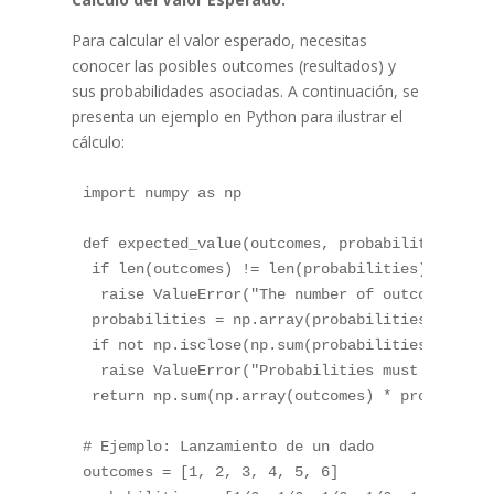
Para calcular el valor esperado, necesitas
conocer las posibles outcomes (resultados) y
sus probabilidades asociadas. A continuación, se
presenta un ejemplo en Python para ilustrar el
cálculo:
import
 numpy 
as
 np

def
expected_value
(
outcomes
,
 probabilities
)
:
if
len
(
outcomes
)
!=
len
(
probabilities
)
:
raise
 ValueError
(
"The number of outcomes mus
 probabilities 
=
 np
.
array
(
probabilities
)
if
not
 np
.
isclose
(
np
.
sum
(
probabilities
)
,
1.0
)
raise
 ValueError
(
"Probabilities must sum to 
return
 np
.
sum
(
np
.
array
(
outcomes
)
*
 probabilit
# Ejemplo: Lanzamiento de un dado
outcomes 
=
[
1
,
2
,
3
,
4
,
5
,
6
]