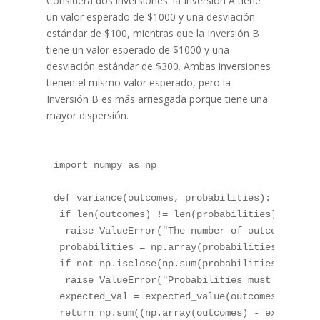
Considera dos inversiones: la Inversión A tiene
un valor esperado de $1000 y una desviación
estándar de $100, mientras que la Inversión B
tiene un valor esperado de $1000 y una
desviación estándar de $300. Ambas inversiones
tienen el mismo valor esperado, pero la
Inversión B es más arriesgada porque tiene una
mayor dispersión.
import
 numpy 
as
 np

def
variance
(
outcomes
,
 probabilities
)
:
if
len
(
outcomes
)
!=
len
(
probabilities
)
:
raise
 ValueError
(
"The number of outcomes mus
 probabilities 
=
 np
.
array
(
probabilities
)
if
not
 np
.
isclose
(
np
.
sum
(
probabilities
)
,
1.0
)
raise
 ValueError
(
"Probabilities must sum to 
 expected_val 
=
 expected_value
(
outcomes
,
 proba
return
 np
.
sum
(
(
np
.
array
(
outcomes
)
-
 expected_