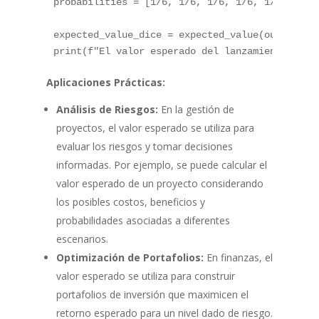
probabilities 
=
[
1
/
6
,
1
/
6
,
1
/
6
,
1
/
6
,
1
/
6
,
1
/
6
]
expected_value_dice 
=
 expected_value
(
outcomes
,
print
(
f"El valor esperado del lanzamiento de u
Aplicaciones Prácticas:
Análisis de Riesgos:
En la gestión de
proyectos, el valor esperado se utiliza para
evaluar los riesgos y tomar decisiones
informadas. Por ejemplo, se puede calcular el
valor esperado de un proyecto considerando
los posibles costos, beneficios y
probabilidades asociadas a diferentes
escenarios.
Optimización de Portafolios:
En finanzas, el
valor esperado se utiliza para construir
portafolios de inversión que maximicen el
retorno esperado para un nivel dado de riesgo.