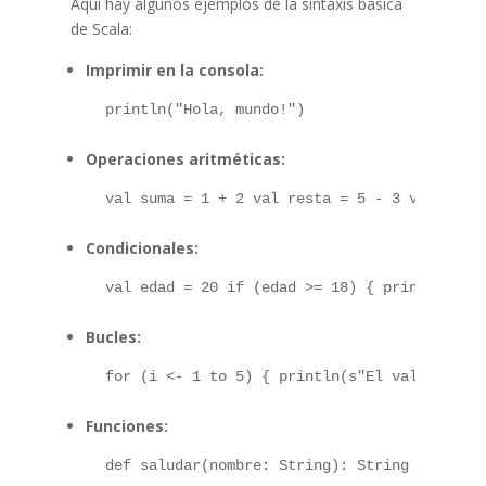
Aquí hay algunos ejemplos de la sintaxis básica
de Scala:
Imprimir en la consola:
 println("Hola, mundo!") 
Operaciones aritméticas:
 val suma = 1 + 2 val resta = 5 - 3 val mult
Condicionales:
 val edad = 20 if (edad >= 18) { println("Er
Bucles:
 for (i <- 1 to 5) { println(s"El valor de i
Funciones:
 def saludar(nombre: String): String = { s"H