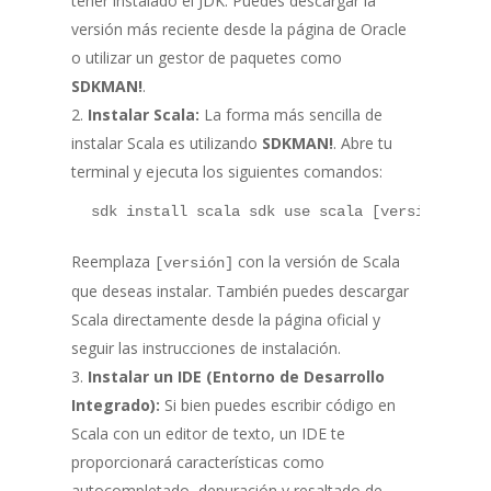
tener instalado el JDK. Puedes descargar la
versión más reciente desde la página de Oracle
o utilizar un gestor de paquetes como
SDKMAN!
.
Instalar Scala:
La forma más sencilla de
instalar Scala es utilizando
SDKMAN!
. Abre tu
terminal y ejecuta los siguientes comandos:
 sdk install scala sdk use scala [versión] 
Reemplaza
con la versión de Scala
[versión]
que deseas instalar. También puedes descargar
Scala directamente desde la página oficial y
seguir las instrucciones de instalación.
Instalar un IDE (Entorno de Desarrollo
Integrado):
Si bien puedes escribir código en
Scala con un editor de texto, un IDE te
proporcionará características como
autocompletado, depuración y resaltado de