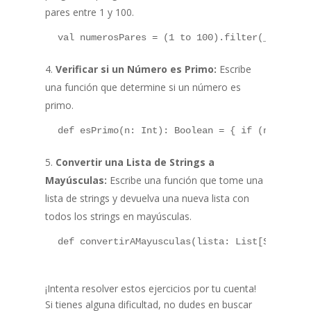
pares entre 1 y 100.
 val numerosPares = (1 to 100).filter(_ % 2 ==
Verificar si un Número es Primo:
Escribe
una función que determine si un número es
primo.
 def esPrimo(n: Int): Boolean = { if (n <= 1) 
Convertir una Lista de Strings a
Mayúsculas:
Escribe una función que tome una
lista de strings y devuelva una nueva lista con
todos los strings en mayúsculas.
 def convertirAMayusculas(lista: List[String])
¡Intenta resolver estos ejercicios por tu cuenta!
Si tienes alguna dificultad, no dudes en buscar