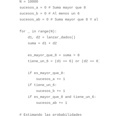
N 
=
10000
sucesos_a 
=
0
# Suma mayor que 8
sucesos_b 
=
0
# Al menos un 6
sucesos_ab 
=
0
# Suma mayor que 8 Y al menos u
for
 _ 
in
range
(
N
)
:
    d1
,
 d2 
=
 lanzar_dados
(
)
    suma 
=
 d1 
+
 d2

    es_mayor_que_8 
=
 suma 
>
8
    tiene_un_6 
=
(
d1 
==
6
)
or
(
d2 
==
6
)
if
 es_mayor_que_8
:
        sucesos_a 
+=
1
if
 tiene_un_6
:
        sucesos_b 
+=
1
if
 es_mayor_que_8 
and
 tiene_un_6
:
        sucesos_ab 
+=
1
# Estimando las probabilidades