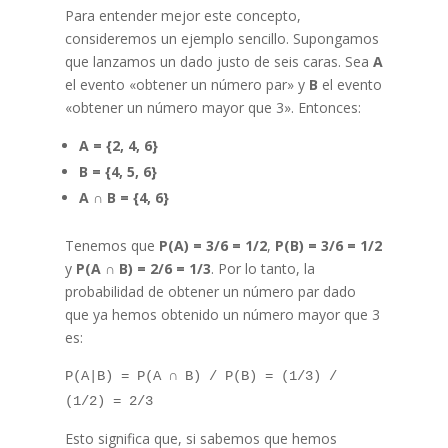
Para entender mejor este concepto,
consideremos un ejemplo sencillo. Supongamos
que lanzamos un dado justo de seis caras. Sea
A
el evento «obtener un número par» y
B
el evento
«obtener un número mayor que 3». Entonces:
A = {2, 4, 6}
B = {4, 5, 6}
A ∩ B = {4, 6}
Tenemos que
P(A) = 3/6 = 1/2
,
P(B) = 3/6 = 1/2
y
P(A ∩ B) = 2/6 = 1/3
. Por lo tanto, la
probabilidad de obtener un número par dado
que ya hemos obtenido un número mayor que 3
es:
P(A|B) = P(A ∩ B) / P(B) = (1/3) /
(1/2) = 2/3
Esto significa que, si sabemos que hemos