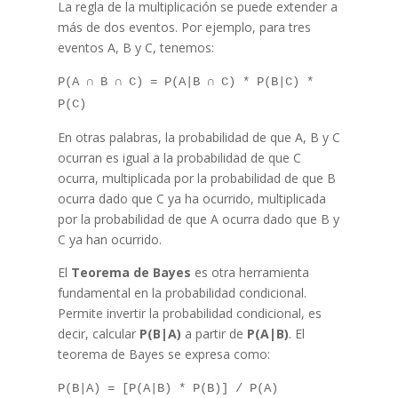
La regla de la multiplicación se puede extender a
más de dos eventos. Por ejemplo, para tres
eventos A, B y C, tenemos:
P(A ∩ B ∩ C) = P(A|B ∩ C) * P(B|C) *
P(C)
En otras palabras, la probabilidad de que A, B y C
ocurran es igual a la probabilidad de que C
ocurra, multiplicada por la probabilidad de que B
ocurra dado que C ya ha ocurrido, multiplicada
por la probabilidad de que A ocurra dado que B y
C ya han ocurrido.
El
Teorema de Bayes
es otra herramienta
fundamental en la probabilidad condicional.
Permite invertir la probabilidad condicional, es
decir, calcular
P(B|A)
a partir de
P(A|B)
. El
teorema de Bayes se expresa como:
P(B|A) = [P(A|B) * P(B)] / P(A)