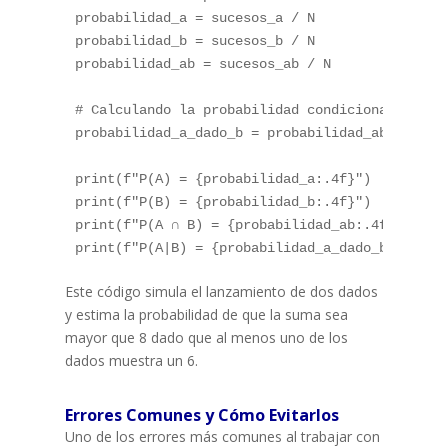
probabilidad_a 
=
 sucesos_a 
/
 N

probabilidad_b 
=
 sucesos_b 
/
 N

probabilidad_ab 
=
 sucesos_ab 
/
 N

# Calculando la probabilidad condicional P(A|B
probabilidad_a_dado_b 
=
 probabilidad_ab 
/
 proba
print
(
f"P(A) = 
{
probabilidad_a
:
.4f
}
"
)
print
(
f"P(B) = 
{
probabilidad_b
:
.4f
}
"
)
print
(
f"P(A ∩ B) = 
{
probabilidad_ab
:
.4f
}
"
)
print
(
f"P(A|B) = 
{
probabilidad_a_dado_b
:
.4f
}
"
)
Este código simula el lanzamiento de dos dados
y estima la probabilidad de que la suma sea
mayor que 8 dado que al menos uno de los
dados muestra un 6.
Errores Comunes y Cómo Evitarlos
Uno de los errores más comunes al trabajar con