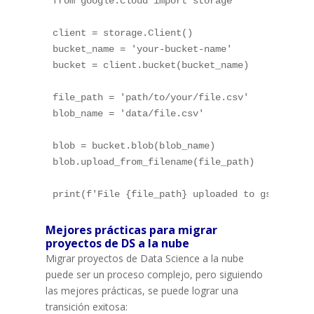
from
 google
.
cloud 
import
 storage

client 
=
 storage
.
Client
(
)
bucket_name 
=
'your-bucket-name'
bucket 
=
 client
.
bucket
(
bucket_name
)
file_path 
=
'path/to/your/file.csv'
blob_name 
=
'data/file.csv'
blob 
=
 bucket
.
blob
(
blob_name
)
blob
.
upload_from_filename
(
file_path
)
print
(
f'File 
{
file_path
}
 uploaded to gs://
{
buc
Mejores prácticas para migrar
proyectos de DS a la nube
Migrar proyectos de Data Science a la nube
puede ser un proceso complejo, pero siguiendo
las mejores prácticas, se puede lograr una
transición exitosa: