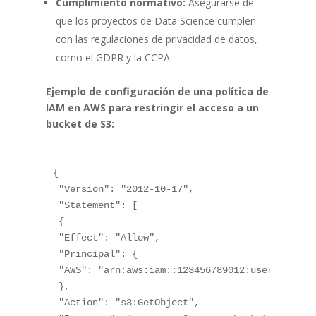
Cumplimiento normativo:
Asegurarse de
que los proyectos de Data Science cumplen
con las regulaciones de privacidad de datos,
como el GDPR y la CCPA.
Ejemplo de configuración de una política de
IAM en AWS para restringir el acceso a un
bucket de S3:
{

 "Version": "2012-10-17",

 "Statement": [

 {

 "Effect": "Allow",

 "Principal": {

 "AWS": "arn:aws:iam::123456789012:user/data-sc
 },

 "Action": "s3:GetObject",
