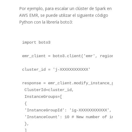
Por ejemplo, para escalar un clúster de Spark en
AWS EMR, se puede utilizar el siguiente código
Python con la librería boto3:
import
 boto3

emr_client 
=
 boto3
.
client
(
'emr'
,
 region_name
=
'
cluster_id 
=
'j-XXXXXXXXXXXX'
response 
=
 emr_client
.
modify_instance_groups
(
 ClusterId
=
cluster_id
,
 InstanceGroups
=
[
{
'InstanceGroupId'
:
'ig-XXXXXXXXXXXX'
,
'InstanceCount'
:
10
# New number of instances
}
,
]