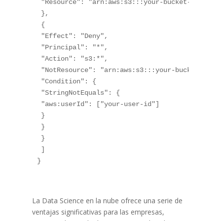
 "Resource": "arn:aws:s3:::your-bucket-name/*"

 },

 {

 "Effect": "Deny",

 "Principal": "*",

 "Action": "s3:*",

 "NotResource": "arn:aws:s3:::your-bucket-name/
 "Condition": {

 "StringNotEquals": {

 "aws:userId": ["your-user-id"]

 }

 }

 }

 ]

La Data Science en la nube ofrece una serie de
ventajas significativas para las empresas,