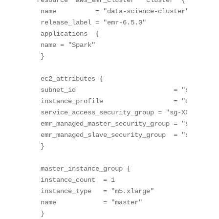
 name          = "data-science-cluster"

 release_label = "emr-6.5.0"

 applications  {

 name = "Spark"

 }

 ec2_attributes {

 subnet_id                         = "subnet-XX
 instance_profile                  = "EMR_EC2_D
 service_access_security_group = "sg-XXXXXXXXXX
 emr_managed_master_security_group = "sg-XXXXXX
 emr_managed_slave_security_group  = "sg-XXXXXX
 }

 master_instance_group {

 instance_count  = 1

 instance_type   = "m5.xlarge"

 name            = "master"

 }
