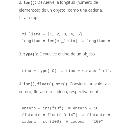
:
Devuelve la longitud (número de
len()
elementos) de un objeto, como una cadena,
lista o tupla.
mi_lista = [1, 2, 3, 4, 5]

:
Devuelve el tipo de un objeto.
type()
,
,
:
Convierte un valor a
int()
float()
str()
entero, flotante o cadena, respectivamente.
entero = int("10")  # entero = 10

flotante = float("3.14")  # flotante = 3.14
