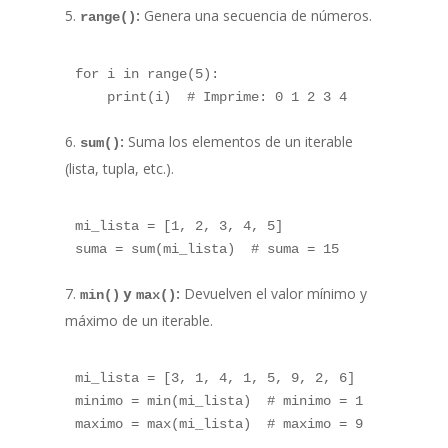
:
Genera una secuencia de números.
range()
for i in range(5):

:
Suma los elementos de un iterable
sum()
(lista, tupla, etc.).
mi_lista = [1, 2, 3, 4, 5]

y
:
Devuelven el valor mínimo y
min()
max()
máximo de un iterable.
mi_lista = [3, 1, 4, 1, 5, 9, 2, 6]

minimo = min(mi_lista)  # minimo = 1
