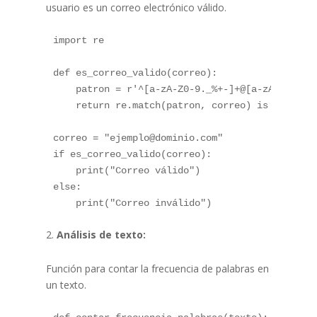
usuario es un correo electrónico válido.
import re

def es_correo_valido(correo):

    patron = r'^[a-zA-Z0-9._%+-]+@[a-zA-Z0-9.-]
    return re.match(patron, correo) is not None
correo = "ejemplo@dominio.com"

if es_correo_valido(correo):

    print("Correo válido")

else:

Análisis de texto:
Función para contar la frecuencia de palabras en
un texto.