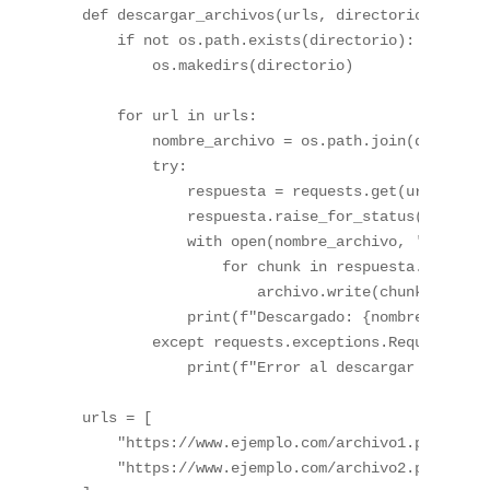
def descargar_archivos(urls, directorio):

    if not os.path.exists(directorio):

        os.makedirs(directorio)

    for url in urls:

        nombre_archivo = os.path.join(directori
        try:

            respuesta = requests.get(url, strea
            respuesta.raise_for_status()

            with open(nombre_archivo, 'wb') as 
                for chunk in respuesta.iter_con
                    archivo.write(chunk)

            print(f"Descargado: {nombre_archivo
        except requests.exceptions.RequestExcep
            print(f"Error al descargar {url}: {
urls = [

    "https://www.ejemplo.com/archivo1.pdf",

    "https://www.ejemplo.com/archivo2.pdf"
