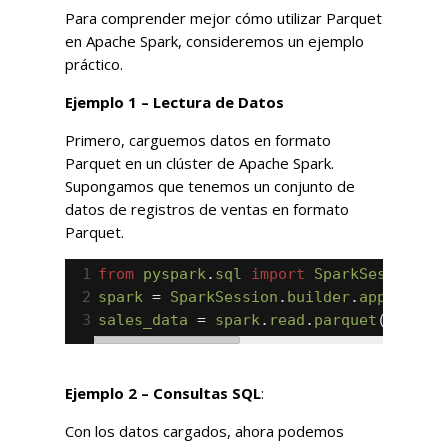
Para comprender mejor cómo utilizar Parquet
en Apache Spark, consideremos un ejemplo
práctico.
Ejemplo 1 – Lectura de Datos
Primero, carguemos datos en formato
Parquet en un clúster de Apache Spark.
Supongamos que tenemos un conjunto de
datos de registros de ventas en formato
Parquet.
1
from
pyspark
.
sql
import
SparkSession
2
spark
=
SparkSession
.
builder
.
appName
(
"
3
sales_data
=
spark
.
read
.
parquet
(
"ruta/
Ejemplo 2 – Consultas SQL
:
Con los datos cargados, ahora podemos