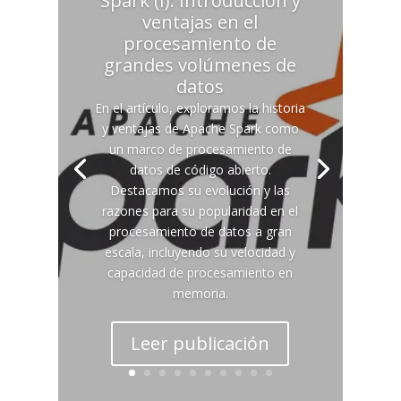
Spark (I): Introducción y
ventajas en el
procesamiento de
grandes volúmenes de
datos
En el artículo, exploramos la historia
y ventajas de Apache Spark como
un marco de procesamiento de
datos de código abierto.
Destacamos su evolución y las
razones para su popularidad en el
procesamiento de datos a gran
escala, incluyendo su velocidad y
capacidad de procesamiento en
memoria.
Leer publicación