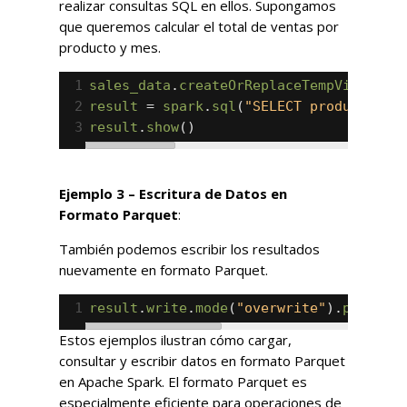
realizar consultas SQL en ellos. Supongamos
que queremos calcular el total de ventas por
producto y mes.
1
sales_data
.
createOrReplaceTempView
(
"ve
2
result
=
spark
.
sql
(
"SELECT producto, m
3
result
.
show
()
Ejemplo 3 – Escritura de Datos en
Formato Parquet
:
También podemos escribir los resultados
nuevamente en formato Parquet.
1
result
.
write
.
mode
(
"overwrite"
).
parquet
Estos ejemplos ilustran cómo cargar,
consultar y escribir datos en formato Parquet
en Apache Spark. El formato Parquet es
especialmente eficiente para operaciones de